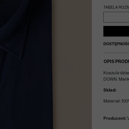
TABELA ROZ
DOSTĘPNOŚ
OPIS PROD
Koszula dzi
DOWN. Mankie
Skład:
Materiał: 10
Producent:
V