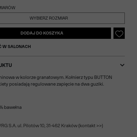
MIARÓW
WYBIERZ ROZMIAR
DODAJ DO KOSZYKA
Ć W SALONACH
UKTU
aninowa w kolorze granatowym. Kołnierz typu BUTTON
ty posiadają regulowane zapięcie na dwa guziki.
0% bawełna
RG S.A. ul. Pilotów 10, 31-462 Kraków (kontakt >>)