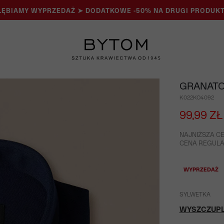
ĘBIAMY WYPRZEDAŻ ➤ DODATKOWE -50% NA DRUGI PRODUKT
GRANATO
K022KO4092
99,99 ZŁ
NAJNIŻSZA CE
CENA REGULAR
WYPRZEDAŻ
SYLWETKA
WYSZCZUP