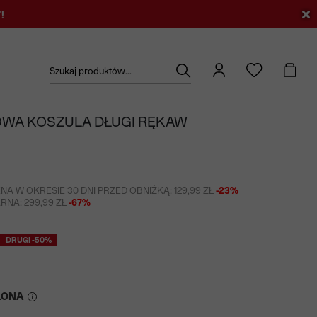
!
Szukaj produktów...
WA KOSZULA DŁUGI RĘKAW
NA W OKRESIE 30 DNI PRZED OBNIŻKĄ: 129,99 ZŁ
-23%
NA: 299,99 ZŁ
-67%
DRUGI -50%
LONA