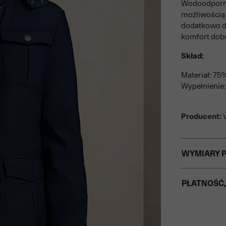
Wodoodporna
możliwością 
dodatkowo dw
komfort dobo
Skład:
Materiał: 75
Wypełnienie:
Producent:
V
WYMIARY 
PŁATNOŚĆ,