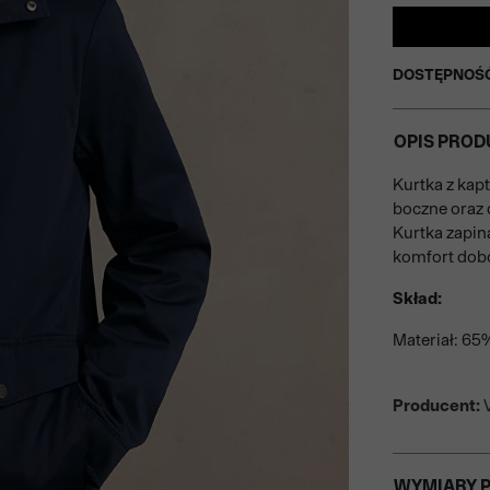
DOSTĘPNOŚ
OPIS PROD
Kurtka z kap
boczne oraz 
Kurtka zapin
komfort dobo
Skład:
Materiał: 65
Producent:
V
WYMIARY 