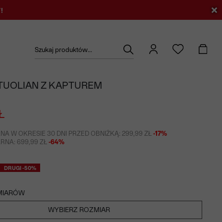
!
Szukaj produktów...
TUOLIAN Z KAPTUREM
Ł
NA W OKRESIE 30 DNI PRZED OBNIŻKĄ: 299,99 ZŁ
-17%
NA: 699,99 ZŁ
-64%
DRUGI -50%
MIARÓW
WYBIERZ ROZMIAR