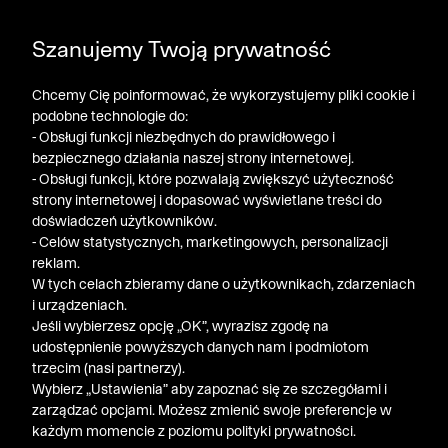
DODATKOWE -30% NA POLO, SZORTY I T-SHIRTY przy
Szanujemy Twoją prywatność
zakupie 3 produktów ➤ KOD RABATOWY: LATO30
Chcemy Cię poinformować, że wykorzystujemy pliki cookie i
podobne technologie do:
- Obsługi funkcji niezbędnych do prawidłowego i
bezpiecznego działania naszej strony internetowej.
- Obsługi funkcji, które pozwalają zwiększyć użyteczność
strony internetowej i dopasować wyświetlane treści do
doświadczeń użytkowników.
- Celów statystycznych, marketingowych, personalizacji
reklam.
W tych celach zbieramy dane o użytkownikach, zdarzeniach
i urządzeniach.
Jeśli wybierzesz opcję „OK”, wyrazisz zgodę na
udostępnienie powyższych danych nam i podmiotom
trzecim (nasi partnerzy).
Wybierz „Ustawienia” aby zapoznać się ze szczegółami i
zarządzać opcjami. Możesz zmienić swoje preferencje w
każdym momencie z poziomu polityki prywatności.
« Poprzednia
Nastę