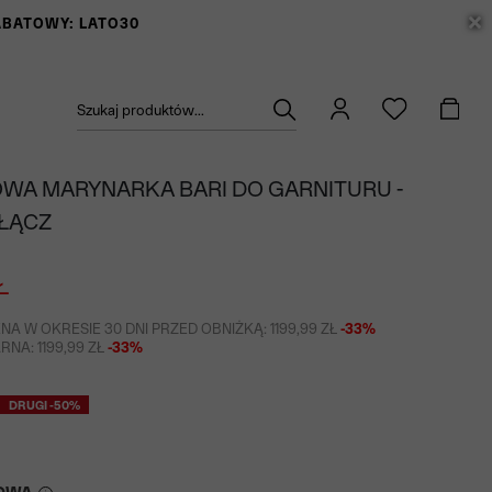
RABATOWY: LATO30
Szukaj produktów...
WA MARYNARKA BARI DO GARNITURU -
 ŁĄCZ
Ł
NA W OKRESIE 30 DNI PRZED OBNIŻKĄ: 1199,99 ZŁ
-33%
NA: 1199,99 ZŁ
-33%
DRUGI -50%