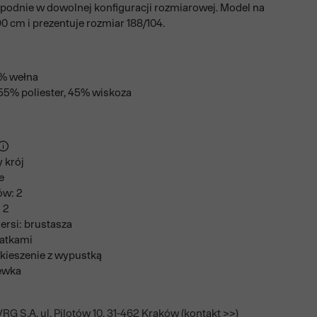
spodnie w dowolnej konfiguracji rozmiarowej. Model na
0 cm i prezentuje rozmiar 188/104.
0% wełna
5% poliester, 45% wiskoza
 krój
e
ów: 2
 2
ersi: brustasza
patkami
kieszenie z wypustką
ewka
RG S.A. ul. Pilotów 10, 31-462 Kraków (kontakt >>)