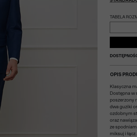
STANDARD
TABELA ROZ
DOSTĘPNOŚ
OPIS PROD
Klasyczna m
Dostępna w s
poszerzony r
dwa guziki o
ozdobnym ste
oraz nawiąza
ze spodniam
miksuj i łąc