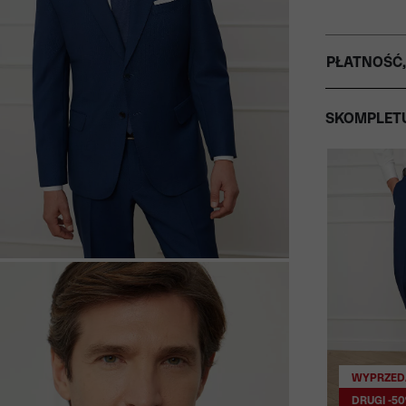
PŁATNOŚĆ,
SKOMPLETU
WYPRZED
DRUGI -5