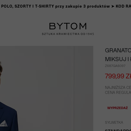
OLO, SZORTY I T-SHIRTY przy zakupie 3 produktów ➤ KOD 
GRANATO
MIKSUJ I
Z687GA6097
799,99 Z
NAJNIŻSZA CE
CENA REGULAR
WYPRZEDAŻ
SYLWETKA