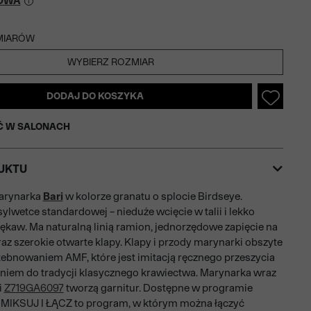
OWA
MIARÓW
WYBIERZ ROZMIAR
DODAJ DO KOSZYKA
Ć W SALONACH
UKTU
arynarka
Bari
w kolorze granatu o splocie Birdseye.
ylwetce standardowej – nieduże wcięcie w talii i lekko
ękaw. Ma naturalną linią ramion, jednorzędowe zapięcie na
raz szerokie otwarte klapy. Klapy i przody marynarki obszyte
bnowaniem AMF, które jest imitacją ręcznego przeszycia
niem do tradycji klasycznego krawiectwa. Marynarka wraz
i
Z719GA6097
tworzą garnitur. Dostępne w programie
z. MIKSUJ I ŁĄCZ to program, w którym można łączyć