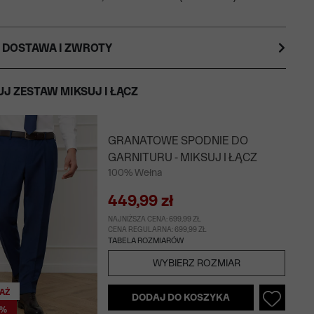
 DOSTAWA I ZWROTY
J ZESTAW MIKSUJ I ŁĄCZ
GRANATOWE SPODNIE DO
GARNITURU - MIKSUJ I ŁĄCZ
100% Wełna
449,99 zł
NAJNIŻSZA CENA: 699,99 ZŁ
CENA REGULARNA: 699,99 ZŁ
TABELA ROZMIARÓW
WYBIERZ ROZMIAR
AŻ
DODAJ DO KOSZYKA
0%