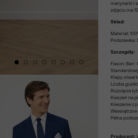
marynarki i 
zdjęciu ma 19
Skład:
Materiał: 10
Podszewka: 5
Szczegóły:
Fason: Bari
Standardowy
Klapy otwart
Liczba guzik
Rozcięcie tył:
Kieszeń na pi
Kieszenie z 
Wewnętrzne 
Pełna podsz
Producent:
V