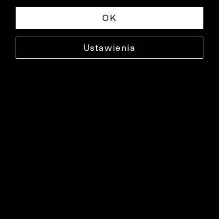
OK
Ustawienia
JEDWABNA POSZETKA
0000XP4025
49,99 ZŁ
NAJNIŻSZA CENA W OKRESIE 30 DNI PRZED OBNIŻKĄ: 99,99 ZŁ
-50%
CENA REGULARNA: 99,99 ZŁ
-50%