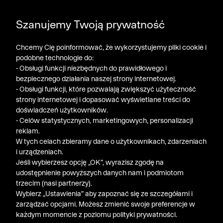
DODATKOWE -30% NA POLO, SZORTY I T-SHIRTY przy
Szanujemy Twoją prywatność
zakupie 3 produktów ➤ KOD RABATOWY: LATO30
Chcemy Cię poinformować, że wykorzystujemy pliki cookie i
podobne technologie do:
- Obsługi funkcji niezbędnych do prawidłowego i
bezpiecznego działania naszej strony internetowej.
- Obsługi funkcji, które pozwalają zwiększyć użyteczność
strony internetowej i dopasować wyświetlane treści do
doświadczeń użytkowników.
- Celów statystycznych, marketingowych, personalizacji
reklam.
W tych celach zbieramy dane o użytkownikach, zdarzeniach
i urządzeniach.
Jeśli wybierzesz opcję „OK”, wyrazisz zgodę na
udostępnienie powyższych danych nam i podmiotom
trzecim (nasi partnerzy).
Wybierz „Ustawienia” aby zapoznać się ze szczegółami i
zarządzać opcjami. Możesz zmienić swoje preferencje w
każdym momencie z poziomu polityki prywatności.