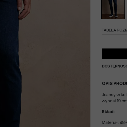
TABELA ROZ
DOSTĘPNOŚ
OPIS PROD
Jeansy w kol
wynosi 19 cm
Skład:
Materiał: 98