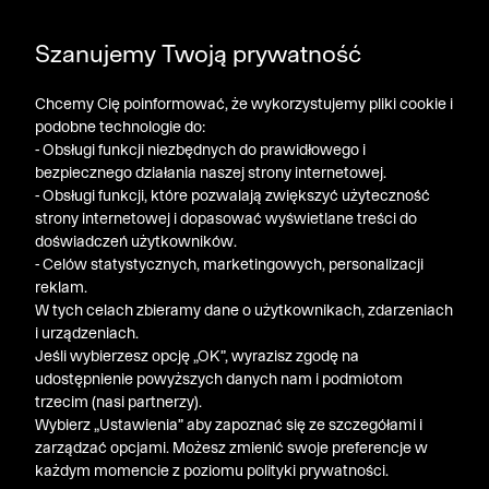
DODATKOWE -30% NA POLO, SZORTY I T-SHIRTY przy
Szanujemy Twoją prywatność
zakupie 3 produktów ➤ KOD RABATOWY: LATO30
Chcemy Cię poinformować, że wykorzystujemy pliki cookie i
podobne technologie do:
- Obsługi funkcji niezbędnych do prawidłowego i
bezpiecznego działania naszej strony internetowej.
- Obsługi funkcji, które pozwalają zwiększyć użyteczność
strony internetowej i dopasować wyświetlane treści do
doświadczeń użytkowników.
- Celów statystycznych, marketingowych, personalizacji
reklam.
W tych celach zbieramy dane o użytkownikach, zdarzeniach
i urządzeniach.
Jeśli wybierzesz opcję „OK”, wyrazisz zgodę na
udostępnienie powyższych danych nam i podmiotom
trzecim (nasi partnerzy).
Wybierz „Ustawienia” aby zapoznać się ze szczegółami i
zarządzać opcjami. Możesz zmienić swoje preferencje w
każdym momencie z poziomu polityki prywatności.
« Poprzednia
Nastę