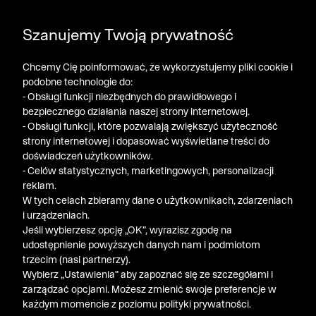
POGŁĘBIAMY WYPRZEDAŻ ➤ DODATKOWE -50% NA
Szanujemy Twoją prywatność
DRUGI PRODUKT!
Chcemy Cię poinformować, że wykorzystujemy pliki cookie i
podobne technologie do:
- Obsługi funkcji niezbędnych do prawidłowego i
bezpiecznego działania naszej strony internetowej.
- Obsługi funkcji, które pozwalają zwiększyć użyteczność
strony internetowej i dopasować wyświetlane treści do
doświadczeń użytkowników.
- Celów statystycznych, marketingowych, personalizacji
reklam.
W tych celach zbieramy dane o użytkownikach, zdarzeniach
i urządzeniach.
Jeśli wybierzesz opcję „OK”, wyrazisz zgodę na
udostępnienie powyższych danych nam i podmiotom
trzecim (nasi partnerzy).
Wybierz „Ustawienia” aby zapoznać się ze szczegółami i
zarządzać opcjami. Możesz zmienić swoje preferencje w
każdym momencie z poziomu polityki prywatności.