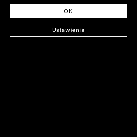
OK
Ustawienia
BAWEŁNIANE SKARPETY
0000DO3619
39,99 ZŁ
NAJNIŻSZA CENA W OKRESIE 30 DNI PRZED OBNIŻKĄ: 59,90 ZŁ
-33%
CENA REGULARNA: 59,90 ZŁ
-33%