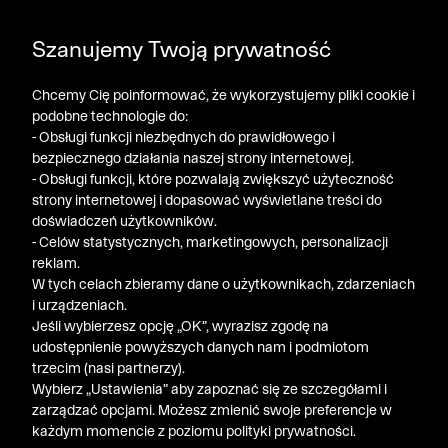
POGŁĘBIAMY WYPRZEDAŻ ➤ DODATKOWE -50% NA
Szanujemy Twoją prywatność
DRUGI PRODUKT!
Chcemy Cię poinformować, że wykorzystujemy pliki cookie i
podobne technologie do:
- Obsługi funkcji niezbędnych do prawidłowego i
bezpiecznego działania naszej strony internetowej.
- Obsługi funkcji, które pozwalają zwiększyć użyteczność
strony internetowej i dopasować wyświetlane treści do
doświadczeń użytkowników.
- Celów statystycznych, marketingowych, personalizacji
reklam.
W tych celach zbieramy dane o użytkownikach, zdarzeniach
i urządzeniach.
Jeśli wybierzesz opcję „OK”, wyrazisz zgodę na
udostępnienie powyższych danych nam i podmiotom
trzecim (nasi partnerzy).
Wybierz „Ustawienia” aby zapoznać się ze szczegółami i
zarządzać opcjami. Możesz zmienić swoje preferencje w
każdym momencie z poziomu polityki prywatności.
« Poprzednia
Nastę