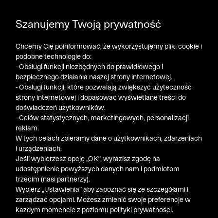
POGŁĘBIAMY WYPRZEDAŻ ➤ DODATKOWE -50% NA
Szanujemy Twoją prywatność
DRUGI PRODUKT!
Chcemy Cię poinformować, że wykorzystujemy pliki cookie i
podobne technologie do:
- Obsługi funkcji niezbędnych do prawidłowego i
bezpiecznego działania naszej strony internetowej.
- Obsługi funkcji, które pozwalają zwiększyć użyteczność
strony internetowej i dopasować wyświetlane treści do
doświadczeń użytkowników.
- Celów statystycznych, marketingowych, personalizacji
reklam.
W tych celach zbieramy dane o użytkownikach, zdarzeniach
i urządzeniach.
Jeśli wybierzesz opcję „OK”, wyrazisz zgodę na
udostępnienie powyższych danych nam i podmiotom
trzecim (nasi partnerzy).
Wybierz „Ustawienia” aby zapoznać się ze szczegółami i
zarządzać opcjami. Możesz zmienić swoje preferencje w
każdym momencie z poziomu polityki prywatności.
« Poprzednia
Nastę