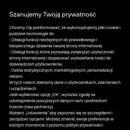
POGŁĘBIAMY WYPRZEDAŻ ➤ DODATKOWE -50% NA
Szanujemy Twoją prywatność
DRUGI PRODUKT!
Chcemy Cię poinformować, że wykorzystujemy pliki cookie i
podobne technologie do:
- Obsługi funkcji niezbędnych do prawidłowego i
bezpiecznego działania naszej strony internetowej.
- Obsługi funkcji, które pozwalają zwiększyć użyteczność
strony internetowej i dopasować wyświetlane treści do
doświadczeń użytkowników.
- Celów statystycznych, marketingowych, personalizacji
reklam.
W tych celach zbieramy dane o użytkownikach, zdarzeniach
i urządzeniach.
Jeśli wybierzesz opcję „OK”, wyrazisz zgodę na
udostępnienie powyższych danych nam i podmiotom
trzecim (nasi partnerzy).
Wybierz „Ustawienia” aby zapoznać się ze szczegółami i
zarządzać opcjami. Możesz zmienić swoje preferencje w
każdym momencie z poziomu polityki prywatności.