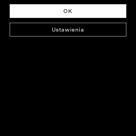
OK
Ustawienia
JEDWABNY KRAWAT
0000XK3541
69,99 ZŁ
NAJNIŻSZA CENA W OKRESIE 30 DNI PRZED OBNIŻKĄ: 89,99 ZŁ
-22%
CENA REGULARNA: 129,90 ZŁ
-46%