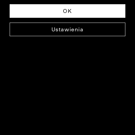
OK
Ustawienia
KRAWAT DREBKAU
0000XK3560
48,99 ZŁ
NAJNIŻSZA CENA W OKRESIE 30 DNI PRZED OBNIŻKĄ: 69,90 ZŁ
-30%
CENA REGULARNA: 69,90 ZŁ
-30%