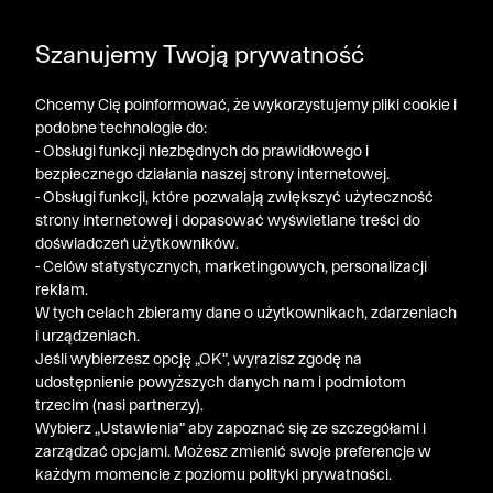
DODATKOWE -30% NA POLO, SZORTY I T-SHIRTY przy
Szanujemy Twoją prywatność
zakupie 3 produktów ➤ KOD RABATOWY: LATO30
Chcemy Cię poinformować, że wykorzystujemy pliki cookie i
podobne technologie do:
- Obsługi funkcji niezbędnych do prawidłowego i
bezpiecznego działania naszej strony internetowej.
- Obsługi funkcji, które pozwalają zwiększyć użyteczność
strony internetowej i dopasować wyświetlane treści do
doświadczeń użytkowników.
- Celów statystycznych, marketingowych, personalizacji
reklam.
W tych celach zbieramy dane o użytkownikach, zdarzeniach
i urządzeniach.
Jeśli wybierzesz opcję „OK”, wyrazisz zgodę na
udostępnienie powyższych danych nam i podmiotom
trzecim (nasi partnerzy).
Wybierz „Ustawienia” aby zapoznać się ze szczegółami i
zarządzać opcjami. Możesz zmienić swoje preferencje w
każdym momencie z poziomu polityki prywatności.