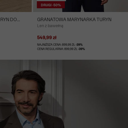
DRUGI -50%
URYN DO
GRANATOWA MARYNARKA TURYN
Len z bawełną
Z
549,99 zł
NAJNIŻSZA CENA: 899,99 ZŁ
-39%
CENA REGULARNA: 899,99 ZŁ
-39%