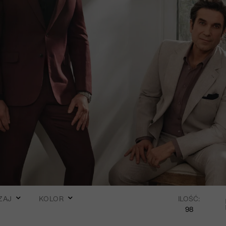
ZAJ
KOLOR
ILOŚĆ:
98