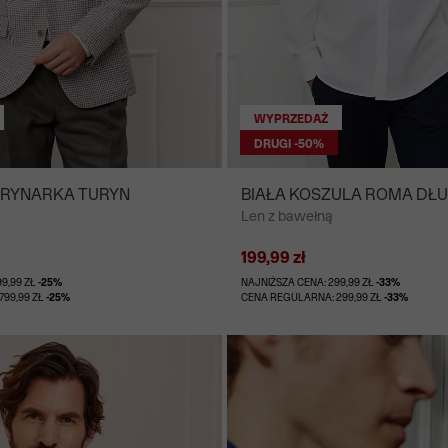
WYPRZEDAŻ
DRUGI -50%
RYNARKA TURYN
BIAŁA KOSZULA ROMA DŁ
Len z bawełną
199,99 zł
99,99 ZŁ
-25%
NAJNIŻSZA CENA: 299,99 ZŁ
-33%
799,99 ZŁ
-25%
CENA REGULARNA: 299,99 ZŁ
-33%