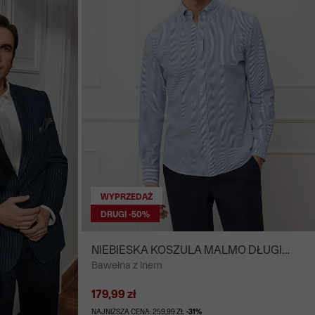
WYPRZEDAŻ
DRUGI -50%
NIEBIESKA KOSZULA MALMO DŁUGI
Bawełna z lnem
RĘKAW
179,99 zł
NAJNIŻSZA CENA: 259,99 ZŁ
-31%