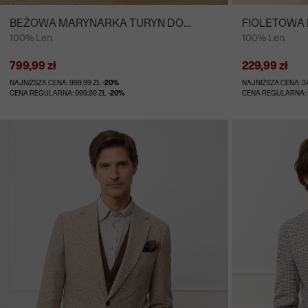
BEŻOWA MARYNARKA TURYN DO
FIOLETOWA 
100% Len
100% Len
GARNITURU - MIKSUJ I ŁĄCZ
RĘKAW
799,99 zł
229,99 zł
NAJNIŻSZA CENA: 999,99 ZŁ
-20%
NAJNIŻSZA CENA: 3
CENA REGULARNA: 999,99 ZŁ
-20%
CENA REGULARNA: 