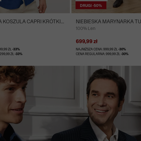
DRUGI -50%
KOSZULA CAPRI KRÓTKI
NIEBIESKA MARYNARKA T
100% Len
GARNITURU - MIKSUJ I ŁĄC
699,99 zł
99,99 ZŁ
-33%
NAJNIŻSZA CENA: 999,99 ZŁ
-30%
299,99 ZŁ
-33%
CENA REGULARNA: 999,99 ZŁ
-30%