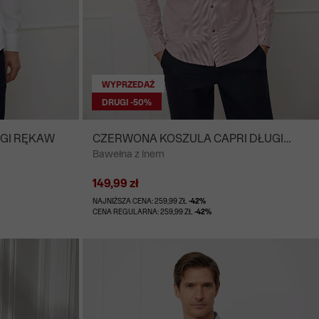
WYPRZEDAŻ
DRUGI -50%
UGI RĘKAW
CZERWONA KOSZULA CAPRI DŁUGI
Bawełna z lnem
RĘKAW
149,99 zł
NAJNIŻSZA CENA: 259,99 ZŁ
-42%
CENA REGULARNA: 259,99 ZŁ
-42%