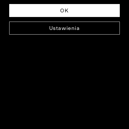
OK
Ustawienia
JEDWABNY KRAWAT
0000XK3510
59,99 ZŁ
NAJNIŻSZA CENA W OKRESIE 30 DNI PRZED OBNIŻKĄ: 79,99 ZŁ
-25%
CENA REGULARNA: 129,99 ZŁ
-54%