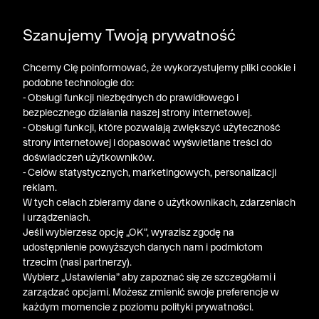
DODATKOWE -30% NA POLO, SZORTY I T-SHIRTY przy
Szanujemy Twoją prywatność
zakupie 3 produktów ➤ KOD RABATOWY: LATO30
Chcemy Cię poinformować, że wykorzystujemy pliki cookie i
podobne technologie do:
- Obsługi funkcji niezbędnych do prawidłowego i
bezpiecznego działania naszej strony internetowej.
- Obsługi funkcji, które pozwalają zwiększyć użyteczność
strony internetowej i dopasować wyświetlane treści do
doświadczeń użytkowników.
- Celów statystycznych, marketingowych, personalizacji
reklam.
W tych celach zbieramy dane o użytkownikach, zdarzeniach
i urządzeniach.
Jeśli wybierzesz opcję „OK”, wyrazisz zgodę na
udostępnienie powyższych danych nam i podmiotom
trzecim (nasi partnerzy).
Wybierz „Ustawienia” aby zapoznać się ze szczegółami i
zarządzać opcjami. Możesz zmienić swoje preferencje w
każdym momencie z poziomu polityki prywatności.