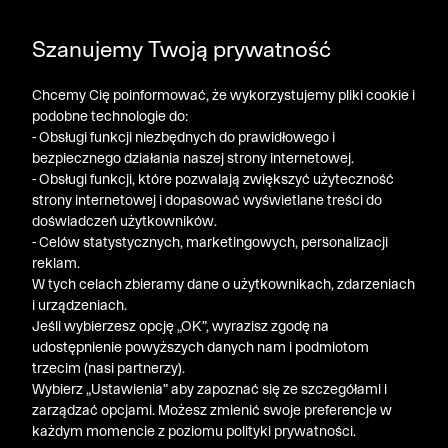
DODATKOWE -30% NA POLO, SZORTY I T-SHIRTY przy
Szanujemy Twoją prywatność
zakupie 3 produktów ➤ KOD RABATOWY: LATO30
Chcemy Cię poinformować, że wykorzystujemy pliki cookie i
podobne technologie do:
- Obsługi funkcji niezbędnych do prawidłowego i
bezpiecznego działania naszej strony internetowej.
- Obsługi funkcji, które pozwalają zwiększyć użyteczność
strony internetowej i dopasować wyświetlane treści do
doświadczeń użytkowników.
- Celów statystycznych, marketingowych, personalizacji
reklam.
W tych celach zbieramy dane o użytkownikach, zdarzeniach
i urządzeniach.
Jeśli wybierzesz opcję „OK”, wyrazisz zgodę na
udostępnienie powyższych danych nam i podmiotom
trzecim (nasi partnerzy).
Wybierz „Ustawienia” aby zapoznać się ze szczegółami i
zarządzać opcjami. Możesz zmienić swoje preferencje w
każdym momencie z poziomu polityki prywatności.