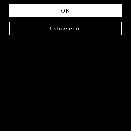
OK
Ustawienia
JEDWABNY KRAWAT
0000XK4058
69,99 ZŁ
NAJNIŻSZA CENA W OKRESIE 30 DNI PRZED OBNIŻKĄ: 129,99 ZŁ
-46%
CENA REGULARNA: 129,99 ZŁ
-46%