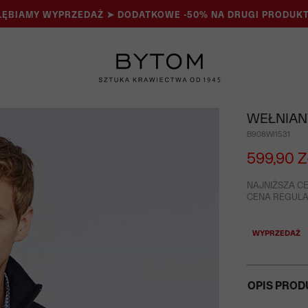
ĘBIAMY WYPRZEDAŻ ➤ DODATKOWE -50% NA DRUGI PRODUKT
WEŁNIAN
B908WI1531
599,90 Z
NAJNIŻSZA CE
CENA REGULAR
WYPRZEDAŻ
OPIS PROD