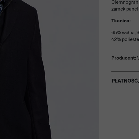
Ciemnogranat
zamek panel 
Tkanina:
65% wełna, 3
42% polieste
Producent:
V
PŁATNOŚĆ,