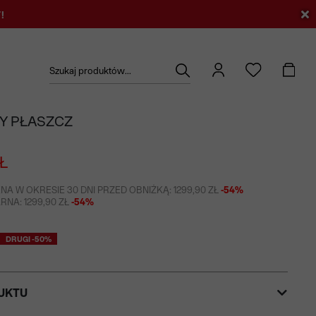
!
Szukaj produktów...
Y PŁASZCZ
Ł
NA W OKRESIE 30 DNI PRZED OBNIŻKĄ: 1299,90 ZŁ
-54%
NA: 1299,90 ZŁ
-54%
DRUGI -50%
UKTU