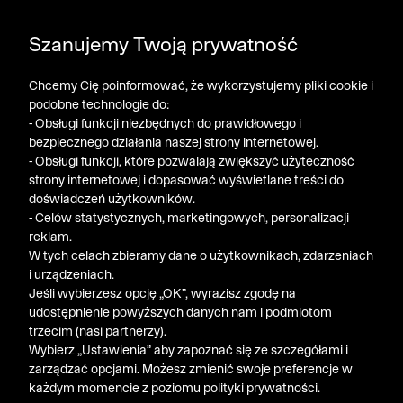
DODATKOWE -30% NA POLO, SZORTY I T-SHIRTY przy
Szanujemy Twoją prywatność
zakupie 3 produktów ➤ KOD RABATOWY: LATO30
Chcemy Cię poinformować, że wykorzystujemy pliki cookie i
podobne technologie do:
- Obsługi funkcji niezbędnych do prawidłowego i
bezpiecznego działania naszej strony internetowej.
- Obsługi funkcji, które pozwalają zwiększyć użyteczność
strony internetowej i dopasować wyświetlane treści do
doświadczeń użytkowników.
- Celów statystycznych, marketingowych, personalizacji
reklam.
W tych celach zbieramy dane o użytkownikach, zdarzeniach
i urządzeniach.
Jeśli wybierzesz opcję „OK”, wyrazisz zgodę na
udostępnienie powyższych danych nam i podmiotom
trzecim (nasi partnerzy).
Wybierz „Ustawienia” aby zapoznać się ze szczegółami i
zarządzać opcjami. Możesz zmienić swoje preferencje w
każdym momencie z poziomu polityki prywatności.
« Poprzednia
Nastę