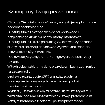
DODATKOWE -30% NA POLO, SZORTY I T-SHIRTY przy
Szanujemy Twoją prywatność
zakupie 3 produktów ➤ KOD RABATOWY: LATO30
Chcemy Cię poinformować, że wykorzystujemy pliki cookie i
podobne technologie do:
- Obsługi funkcji niezbędnych do prawidłowego i
bezpiecznego działania naszej strony internetowej.
- Obsługi funkcji, które pozwalają zwiększyć użyteczność
strony internetowej i dopasować wyświetlane treści do
doświadczeń użytkowników.
- Celów statystycznych, marketingowych, personalizacji
reklam.
W tych celach zbieramy dane o użytkownikach, zdarzeniach
i urządzeniach.
Jeśli wybierzesz opcję „OK”, wyrazisz zgodę na
udostępnienie powyższych danych nam i podmiotom
trzecim (nasi partnerzy).
Wybierz „Ustawienia” aby zapoznać się ze szczegółami i
zarządzać opcjami. Możesz zmienić swoje preferencje w
każdym momencie z poziomu polityki prywatności.
« Poprzednia
Nastę