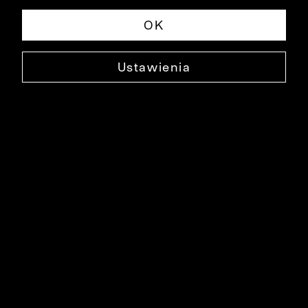
OK
Ustawienia
BAWEŁNIANY SWETER LAGAN
0000DS1513
94,90 ZŁ
NAJNIŻSZA CENA W OKRESIE 30 DNI PRZED OBNIŻKĄ: 279,90 ZŁ
-66%
CENA REGULARNA: 279,90 ZŁ
-66%