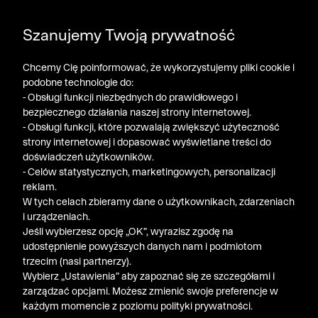
DODATKOWE -30% NA POLO, SZORTY I T-SHIRTY przy
Szanujemy Twoją prywatność
zakupie 3 produktów ➤ KOD RABATOWY: LATO30
Chcemy Cię poinformować, że wykorzystujemy pliki cookie i
podobne technologie do:
- Obsługi funkcji niezbędnych do prawidłowego i
bezpiecznego działania naszej strony internetowej.
- Obsługi funkcji, które pozwalają zwiększyć użyteczność
strony internetowej i dopasować wyświetlane treści do
doświadczeń użytkowników.
- Celów statystycznych, marketingowych, personalizacji
reklam.
W tych celach zbieramy dane o użytkownikach, zdarzeniach
i urządzeniach.
Jeśli wybierzesz opcję „OK”, wyrazisz zgodę na
udostępnienie powyższych danych nam i podmiotom
trzecim (nasi partnerzy).
Wybierz „Ustawienia” aby zapoznać się ze szczegółami i
zarządzać opcjami. Możesz zmienić swoje preferencje w
każdym momencie z poziomu polityki prywatności.
« Poprzednia
Nastę