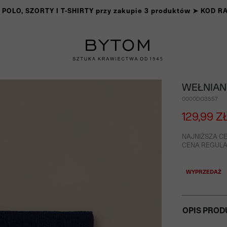
OLO, SZORTY I T-SHIRTY przy zakupie 3 produktów ➤ KOD 
WEŁNIAN
0000DO3557
129,99 Z
NAJNIŻSZA CE
CENA REGULAR
WYPRZEDAŻ
OPIS PROD