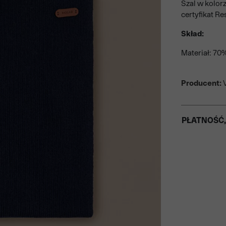
Szal w kolor
certyfikat R
Skład:
Materiał: 70
Producent:
V
PŁATNOŚĆ,