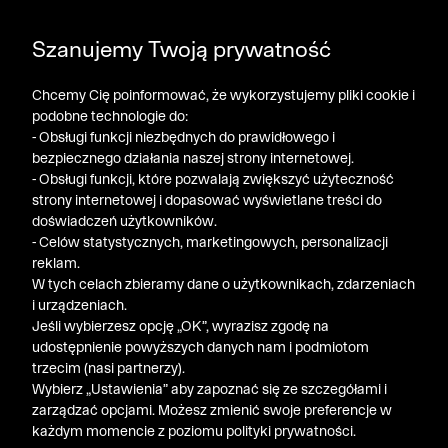
DODATKOWE -30% NA POLO, SZORTY I T-SHIRTY przy
Szanujemy Twoją prywatność
zakupie 3 produktów ➤ KOD RABATOWY: LATO30
Chcemy Cię poinformować, że wykorzystujemy pliki cookie i
podobne technologie do:
- Obsługi funkcji niezbędnych do prawidłowego i
bezpiecznego działania naszej strony internetowej.
- Obsługi funkcji, które pozwalają zwiększyć użyteczność
strony internetowej i dopasować wyświetlane treści do
doświadczeń użytkowników.
- Celów statystycznych, marketingowych, personalizacji
reklam.
W tych celach zbieramy dane o użytkownikach, zdarzeniach
i urządzeniach.
Jeśli wybierzesz opcję „OK”, wyrazisz zgodę na
udostępnienie powyższych danych nam i podmiotom
trzecim (nasi partnerzy).
Wybierz „Ustawienia” aby zapoznać się ze szczegółami i
zarządzać opcjami. Możesz zmienić swoje preferencje w
każdym momencie z poziomu polityki prywatności.
« Poprzednia
Nastę