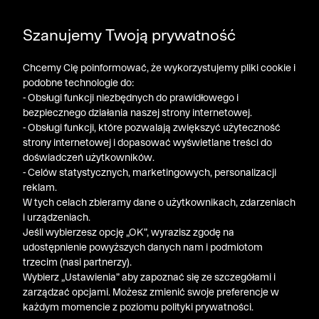
DODATKOWE -30% NA POLO, SZORTY I T-SHIRTY przy
Szanujemy Twoją prywatność
zakupie 3 produktów ➤ KOD RABATOWY: LATO30
Chcemy Cię poinformować, że wykorzystujemy pliki cookie i
podobne technologie do:
- Obsługi funkcji niezbędnych do prawidłowego i
bezpiecznego działania naszej strony internetowej.
- Obsługi funkcji, które pozwalają zwiększyć użyteczność
strony internetowej i dopasować wyświetlane treści do
doświadczeń użytkowników.
- Celów statystycznych, marketingowych, personalizacji
reklam.
W tych celach zbieramy dane o użytkownikach, zdarzeniach
i urządzeniach.
Jeśli wybierzesz opcję „OK”, wyrazisz zgodę na
udostępnienie powyższych danych nam i podmiotom
trzecim (nasi partnerzy).
Wybierz „Ustawienia” aby zapoznać się ze szczegółami i
zarządzać opcjami. Możesz zmienić swoje preferencje w
każdym momencie z poziomu polityki prywatności.
« Poprzednia
Nastę