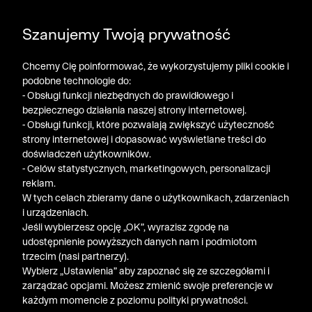
DODATKOWE -30% NA POLO, SZORTY I T-SHIRTY przy
Szanujemy Twoją prywatność
zakupie 3 produktów ➤ KOD RABATOWY: LATO30
Chcemy Cię poinformować, że wykorzystujemy pliki cookie i
podobne technologie do:
- Obsługi funkcji niezbędnych do prawidłowego i
bezpiecznego działania naszej strony internetowej.
- Obsługi funkcji, które pozwalają zwiększyć użyteczność
strony internetowej i dopasować wyświetlane treści do
doświadczeń użytkowników.
- Celów statystycznych, marketingowych, personalizacji
reklam.
W tych celach zbieramy dane o użytkownikach, zdarzeniach
i urządzeniach.
Jeśli wybierzesz opcję „OK”, wyrazisz zgodę na
udostępnienie powyższych danych nam i podmiotom
trzecim (nasi partnerzy).
Wybierz „Ustawienia” aby zapoznać się ze szczegółami i
zarządzać opcjami. Możesz zmienić swoje preferencje w
każdym momencie z poziomu polityki prywatności.
« Poprzednia
Nastę