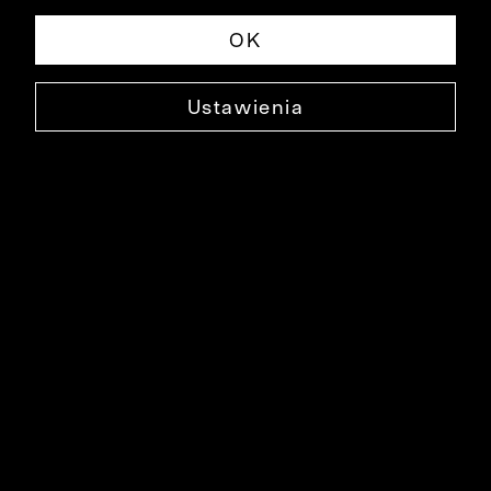
OK
Ustawienia
BAWEŁNIANA BLUZA ASCOT
0000DB3524
99,99 ZŁ
NAJNIŻSZA CENA W OKRESIE 30 DNI PRZED OBNIŻKĄ: 129,99 ZŁ
-23%
CENA REGULARNA: 259,90 ZŁ
-62%