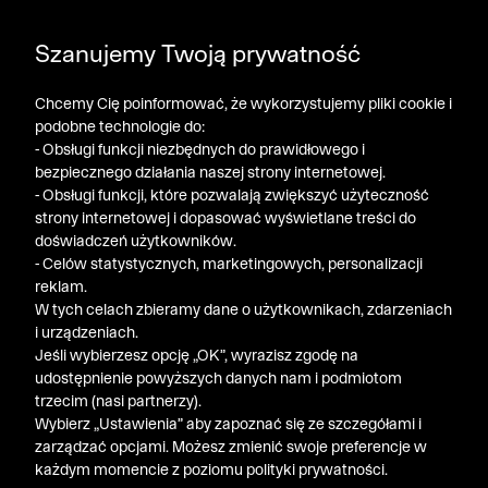
DODATKOWE -30% NA POLO, SZORTY I T-SHIRTY przy
Szanujemy Twoją prywatność
zakupie 3 produktów ➤ KOD RABATOWY: LATO30
Chcemy Cię poinformować, że wykorzystujemy pliki cookie i
podobne technologie do:
- Obsługi funkcji niezbędnych do prawidłowego i
bezpiecznego działania naszej strony internetowej.
- Obsługi funkcji, które pozwalają zwiększyć użyteczność
strony internetowej i dopasować wyświetlane treści do
doświadczeń użytkowników.
- Celów statystycznych, marketingowych, personalizacji
reklam.
W tych celach zbieramy dane o użytkownikach, zdarzeniach
i urządzeniach.
Jeśli wybierzesz opcję „OK”, wyrazisz zgodę na
udostępnienie powyższych danych nam i podmiotom
trzecim (nasi partnerzy).
Wybierz „Ustawienia” aby zapoznać się ze szczegółami i
zarządzać opcjami. Możesz zmienić swoje preferencje w
każdym momencie z poziomu polityki prywatności.
« Poprzednia
Nastę