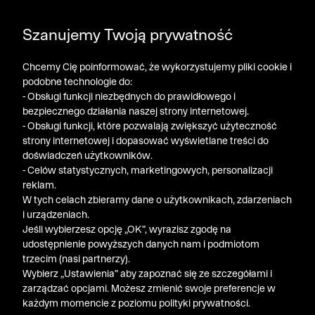
DODATKOWE -30% NA POLO, SZORTY I T-SHIRTY przy
Szanujemy Twoją prywatność
zakupie 3 produktów ➤ KOD RABATOWY: LATO30
Chcemy Cię poinformować, że wykorzystujemy pliki cookie i
podobne technologie do:
- Obsługi funkcji niezbędnych do prawidłowego i
bezpiecznego działania naszej strony internetowej.
- Obsługi funkcji, które pozwalają zwiększyć użyteczność
strony internetowej i dopasować wyświetlane treści do
doświadczeń użytkowników.
- Celów statystycznych, marketingowych, personalizacji
reklam.
W tych celach zbieramy dane o użytkownikach, zdarzeniach
i urządzeniach.
Jeśli wybierzesz opcję „OK”, wyrazisz zgodę na
udostępnienie powyższych danych nam i podmiotom
trzecim (nasi partnerzy).
Wybierz „Ustawienia” aby zapoznać się ze szczegółami i
zarządzać opcjami. Możesz zmienić swoje preferencje w
każdym momencie z poziomu polityki prywatności.