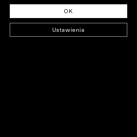
OK
Ustawienia
ZDZISŁAW BEKSIŃSKI - AUTOPORTRET