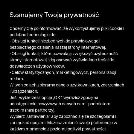
POGŁĘBIAMY WYPRZEDAŻ ➤ DODATKOWE -50% NA
Szanujemy Twoją prywatność
DRUGI PRODUKT!
Chcemy Cię poinformować, że wykorzystujemy pliki cookie i
podobne technologie do:
- Obsługi funkcji niezbędnych do prawidłowego i
bezpiecznego działania naszej strony internetowej.
- Obsługi funkcji, które pozwalają zwiększyć użyteczność
strony internetowej i dopasować wyświetlane treści do
doświadczeń użytkowników.
- Celów statystycznych, marketingowych, personalizacji
reklam.
W tych celach zbieramy dane o użytkownikach, zdarzeniach
i urządzeniach.
Jeśli wybierzesz opcję „OK”, wyrazisz zgodę na
udostępnienie powyższych danych nam i podmiotom
trzecim (nasi partnerzy).
Wybierz „Ustawienia” aby zapoznać się ze szczegółami i
zarządzać opcjami. Możesz zmienić swoje preferencje w
każdym momencie z poziomu polityki prywatności.