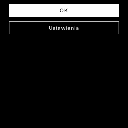
OK
Ustawienia
KUP
Kolekcja wieczorowa
Przełom roku to szczególny czas, wypełniony spotkaniami i
uroczystościami w gronie rodziny oraz przyjaciół.
Dodaj świątecznym chwilom klasycznego charakteru wraz z naszą
kolekcją wieczorową.
Postaw na ponadczasową elegancję i szlachetne tkaniny, wejdź w nowy
rok z pewnością siebie i celebruj każdy moment.