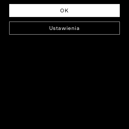
OK
Ustawienia
KOSZULA ECRU DŁUGI RĘKAW
K008KO1154
94,90 ZŁ
NAJNIŻSZA CENA W OKRESIE 30 DNI PRZED OBNIŻKĄ: 299,90 ZŁ
-68%
CENA REGULARNA: 299,90 ZŁ
-68%