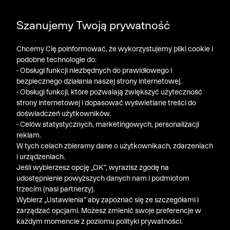
DODATKOWE -30% NA POLO, SZORTY I T-SHIRTY przy
Szanujemy Twoją prywatność
zakupie 3 produktów ➤ KOD RABATOWY: LATO30
Chcemy Cię poinformować, że wykorzystujemy pliki cookie i
podobne technologie do:
- Obsługi funkcji niezbędnych do prawidłowego i
bezpiecznego działania naszej strony internetowej.
- Obsługi funkcji, które pozwalają zwiększyć użyteczność
strony internetowej i dopasować wyświetlane treści do
doświadczeń użytkowników.
- Celów statystycznych, marketingowych, personalizacji
reklam.
W tych celach zbieramy dane o użytkownikach, zdarzeniach
i urządzeniach.
Jeśli wybierzesz opcję „OK”, wyrazisz zgodę na
udostępnienie powyższych danych nam i podmiotom
trzecim (nasi partnerzy).
Wybierz „Ustawienia” aby zapoznać się ze szczegółami i
zarządzać opcjami. Możesz zmienić swoje preferencje w
każdym momencie z poziomu polityki prywatności.
« Poprzednia
Nastę