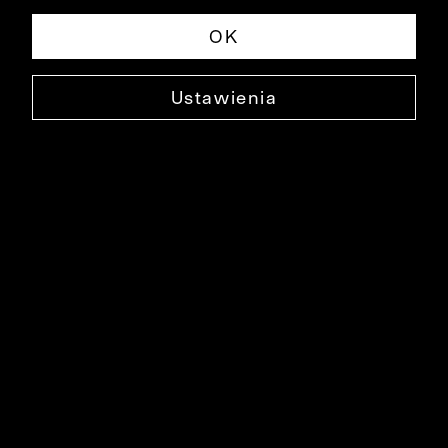
Newsletter
OK
Ustawienia
Marka Bytom
Historia marki
Szycie na miarę
Szycie na zamówienie
Blog
Obsługa Klienta
Pomoc
Polityka prywatności
Kontakt
Dostawy