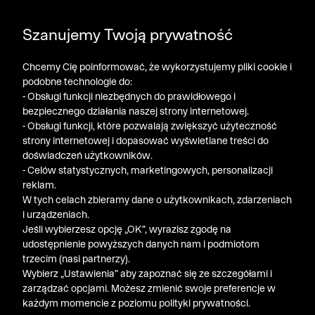
DODATKOWE -30% NA POLO, SZORTY I T-SHIRTY przy
Szanujemy Twoją prywatność
zakupie 3 produktów ➤ KOD RABATOWY: LATO30
Chcemy Cię poinformować, że wykorzystujemy pliki cookie i
podobne technologie do:
- Obsługi funkcji niezbędnych do prawidłowego i
bezpiecznego działania naszej strony internetowej.
- Obsługi funkcji, które pozwalają zwiększyć użyteczność
strony internetowej i dopasować wyświetlane treści do
doświadczeń użytkowników.
- Celów statystycznych, marketingowych, personalizacji
reklam.
W tych celach zbieramy dane o użytkownikach, zdarzeniach
i urządzeniach.
Jeśli wybierzesz opcję „OK”, wyrazisz zgodę na
udostępnienie powyższych danych nam i podmiotom
trzecim (nasi partnerzy).
Wybierz „Ustawienia” aby zapoznać się ze szczegółami i
Bytom
/
Koszule Rozmiary S-Xxl - Tabela Rozmiarów
zarządzać opcjami. Możesz zmienić swoje preferencje w
każdym momencie z poziomu polityki prywatności.