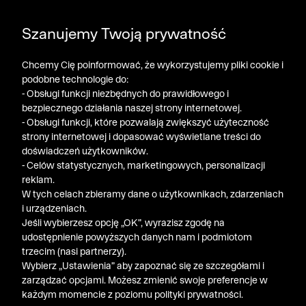
POGŁĘBIAMY WYPRZEDAŻ ➤ DODATKOWE -50% NA
Szanujemy Twoją prywatność
DRUGI PRODUKT!
Chcemy Cię poinformować, że wykorzystujemy pliki cookie i
podobne technologie do:
- Obsługi funkcji niezbędnych do prawidłowego i
bezpiecznego działania naszej strony internetowej.
BYTOM
/
AKCESORIA
/
KUPUJ WEDŁUG KATEGORII
- Obsługi funkcji, które pozwalają zwiększyć użyteczność
strony internetowej i dopasować wyświetlane treści do
KUPUJ WEDŁUG KATEGORII - STRONA
doświadczeń użytkowników.
- Celów statystycznych, marketingowych, personalizacji
3
reklam.
W tych celach zbieramy dane o użytkownikach, zdarzeniach
FILTRY
i urządzeniach.
Jeśli wybierzesz opcję „OK”, wyrazisz zgodę na
udostępnienie powyższych danych nam i podmiotom
trzecim (nasi partnerzy).
Wybierz „Ustawienia” aby zapoznać się ze szczegółami i
zarządzać opcjami. Możesz zmienić swoje preferencje w
każdym momencie z poziomu polityki prywatności.