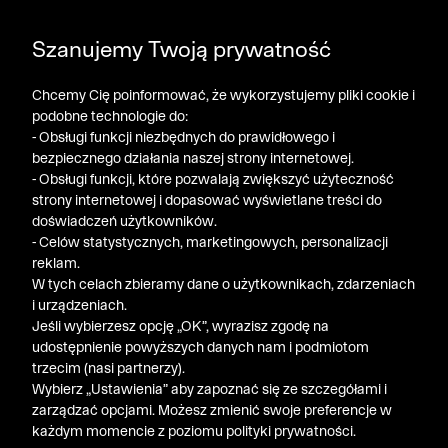
DODATKOWE -30% NA POLO, SZORTY I T-SHIRTY przy
Szanujemy Twoją prywatność
zakupie 3 produktów ➤ KOD RABATOWY: LATO30
Chcemy Cię poinformować, że wykorzystujemy pliki cookie i
podobne technologie do:
- Obsługi funkcji niezbędnych do prawidłowego i
bezpiecznego działania naszej strony internetowej.
- Obsługi funkcji, które pozwalają zwiększyć użyteczność
strony internetowej i dopasować wyświetlane treści do
doświadczeń użytkowników.
- Celów statystycznych, marketingowych, personalizacji
reklam.
W tych celach zbieramy dane o użytkownikach, zdarzeniach
i urządzeniach.
Jeśli wybierzesz opcję „OK”, wyrazisz zgodę na
udostępnienie powyższych danych nam i podmiotom
trzecim (nasi partnerzy).
Wybierz „Ustawienia” aby zapoznać się ze szczegółami i
Bytom
/
Marynarki Sylwetka Standardowa - Tabela Rozmiarów
zarządzać opcjami. Możesz zmienić swoje preferencje w
każdym momencie z poziomu polityki prywatności.