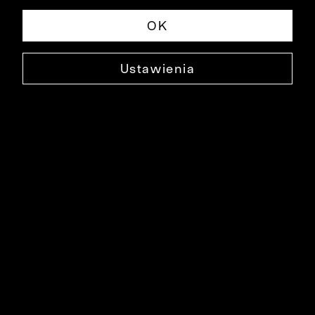
OK
Ustawienia
NIEBIESKA KOSZULA DŁUGI RĘKAW
B043KO1155
94,90 ZŁ
NAJNIŻSZA CENA W OKRESIE 30 DNI PRZED OBNIŻKĄ: 299,90 ZŁ
-68%
CENA REGULARNA: 299,90 ZŁ
-68%