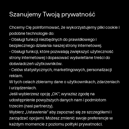
DODATKOWE -30% NA POLO, SZORTY I T-SHIRTY przy
Szanujemy Twoją prywatność
zakupie 3 produktów ➤ KOD RABATOWY: LATO30
Chcemy Cię poinformować, że wykorzystujemy pliki cookie i
podobne technologie do:
- Obsługi funkcji niezbędnych do prawidłowego i
bezpiecznego działania naszej strony internetowej.
- Obsługi funkcji, które pozwalają zwiększyć użyteczność
strony internetowej i dopasować wyświetlane treści do
doświadczeń użytkowników.
- Celów statystycznych, marketingowych, personalizacji
reklam.
W tych celach zbieramy dane o użytkownikach, zdarzeniach
i urządzeniach.
Jeśli wybierzesz opcję „OK”, wyrazisz zgodę na
udostępnienie powyższych danych nam i podmiotom
trzecim (nasi partnerzy).
Wybierz „Ustawienia” aby zapoznać się ze szczegółami i
zarządzać opcjami. Możesz zmienić swoje preferencje w
każdym momencie z poziomu polityki prywatności.
« Poprzednia
Nastę