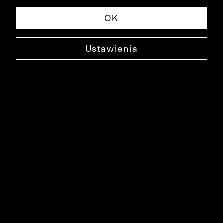
OK
Ustawienia
NEBIESKA KOSZULA DŁUGI RĘKAW
B043KO2567
109,90 ZŁ
NAJNIŻSZA CENA W OKRESIE 30 DNI PRZED OBNIŻKĄ: 279,90 ZŁ
-61%
CENA REGULARNA: 279,90 ZŁ
-61%