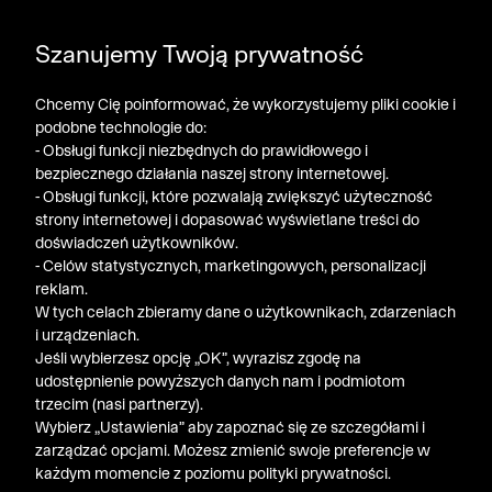
DODATKOWE -30% NA POLO, SZORTY I T-SHIRTY przy
Szanujemy Twoją prywatność
zakupie 3 produktów ➤ KOD RABATOWY: LATO30
Chcemy Cię poinformować, że wykorzystujemy pliki cookie i
podobne technologie do:
- Obsługi funkcji niezbędnych do prawidłowego i
bezpiecznego działania naszej strony internetowej.
- Obsługi funkcji, które pozwalają zwiększyć użyteczność
strony internetowej i dopasować wyświetlane treści do
doświadczeń użytkowników.
- Celów statystycznych, marketingowych, personalizacji
reklam.
W tych celach zbieramy dane o użytkownikach, zdarzeniach
i urządzeniach.
Jeśli wybierzesz opcję „OK”, wyrazisz zgodę na
udostępnienie powyższych danych nam i podmiotom
trzecim (nasi partnerzy).
Wybierz „Ustawienia” aby zapoznać się ze szczegółami i
zarządzać opcjami. Możesz zmienić swoje preferencje w
każdym momencie z poziomu polityki prywatności.
« Poprzednia
Nastę