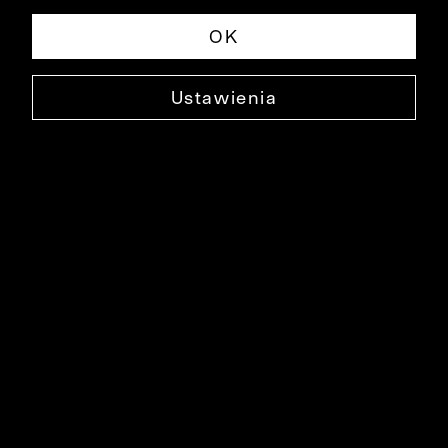
OK
Ustawienia
NEBIESKA KOSZULA DŁUGI RĘKAW
B042KO3026
129,99 ZŁ
NAJNIŻSZA CENA W OKRESIE 30 DNI PRZED OBNIŻKĄ: 139,90 ZŁ
-7%
CENA REGULARNA: 299,90 ZŁ
-57%