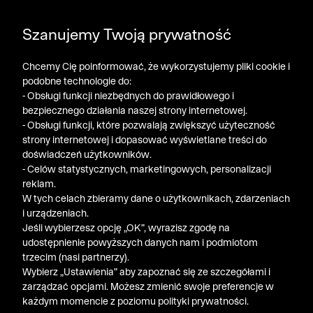
DODATKOWE -30% NA POLO, SZORTY I T-SHIRTY przy
Szanujemy Twoją prywatność
zakupie 3 produktów ➤ KOD RABATOWY: LATO30
Chcemy Cię poinformować, że wykorzystujemy pliki cookie i
podobne technologie do:
- Obsługi funkcji niezbędnych do prawidłowego i
bezpiecznego działania naszej strony internetowej.
- Obsługi funkcji, które pozwalają zwiększyć użyteczność
strony internetowej i dopasować wyświetlane treści do
doświadczeń użytkowników.
- Celów statystycznych, marketingowych, personalizacji
reklam.
W tych celach zbieramy dane o użytkownikach, zdarzeniach
i urządzeniach.
Jeśli wybierzesz opcję „OK”, wyrazisz zgodę na
udostępnienie powyższych danych nam i podmiotom
trzecim (nasi partnerzy).
Wybierz „Ustawienia” aby zapoznać się ze szczegółami i
zarządzać opcjami. Możesz zmienić swoje preferencje w
każdym momencie z poziomu polityki prywatności.
« Poprzednia
Nastę