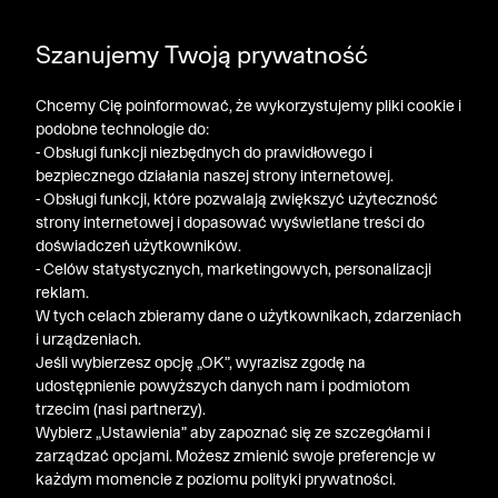
DODATKOWE -30% NA POLO, SZORTY I T-SHIRTY przy
Szanujemy Twoją prywatność
zakupie 3 produktów ➤ KOD RABATOWY: LATO30
Chcemy Cię poinformować, że wykorzystujemy pliki cookie i
podobne technologie do:
- Obsługi funkcji niezbędnych do prawidłowego i
bezpiecznego działania naszej strony internetowej.
- Obsługi funkcji, które pozwalają zwiększyć użyteczność
strony internetowej i dopasować wyświetlane treści do
doświadczeń użytkowników.
- Celów statystycznych, marketingowych, personalizacji
reklam.
W tych celach zbieramy dane o użytkownikach, zdarzeniach
i urządzeniach.
Jeśli wybierzesz opcję „OK”, wyrazisz zgodę na
udostępnienie powyższych danych nam i podmiotom
trzecim (nasi partnerzy).
Wybierz „Ustawienia” aby zapoznać się ze szczegółami i
zarządzać opcjami. Możesz zmienić swoje preferencje w
każdym momencie z poziomu polityki prywatności.
« Poprzednia
Nastę