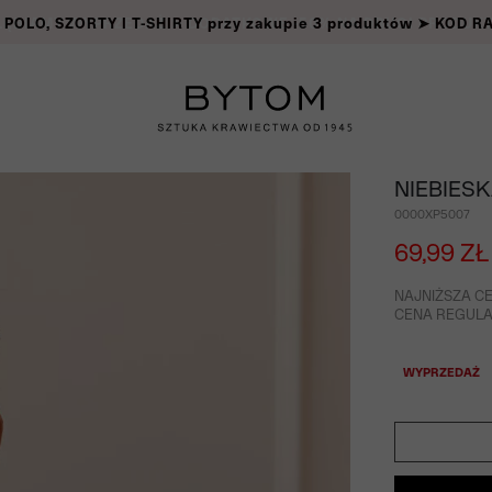
OLO, SZORTY I T-SHIRTY przy zakupie 3 produktów ➤ KOD 
NIEBIES
0000XP5007
69,99 ZŁ
NAJNIŻSZA CE
CENA REGULAR
WYPRZEDAŻ