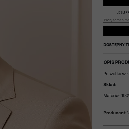
JEŚLI 
DOSTĘPNY T
OPIS PROD
Poszetka w k
Skład:
Materiał: 10
Producent:
V