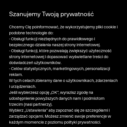
DODATKOWE -30% NA POLO, SZORTY I T-SHIRTY przy
Szanujemy Twoją prywatność
zakupie 3 produktów ➤ KOD RABATOWY: LATO30
Chcemy Cię poinformować, że wykorzystujemy pliki cookie i
podobne technologie do:
- Obsługi funkcji niezbędnych do prawidłowego i
bezpiecznego działania naszej strony internetowej.
- Obsługi funkcji, które pozwalają zwiększyć użyteczność
strony internetowej i dopasować wyświetlane treści do
doświadczeń użytkowników.
- Celów statystycznych, marketingowych, personalizacji
reklam.
W tych celach zbieramy dane o użytkownikach, zdarzeniach
i urządzeniach.
Jeśli wybierzesz opcję „OK”, wyrazisz zgodę na
udostępnienie powyższych danych nam i podmiotom
trzecim (nasi partnerzy).
Wybierz „Ustawienia” aby zapoznać się ze szczegółami i
zarządzać opcjami. Możesz zmienić swoje preferencje w
każdym momencie z poziomu polityki prywatności.
« Poprzednia
Nastę