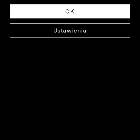
OK
Ustawienia
WEŁNIANY SWETER MINHO
0000DS1533
149,90 ZŁ
NAJNIŻSZA CENA W OKRESIE 30 DNI PRZED OBNIŻKĄ: 249,90 ZŁ
-40%
CENA REGULARNA: 249,90 ZŁ
-40%