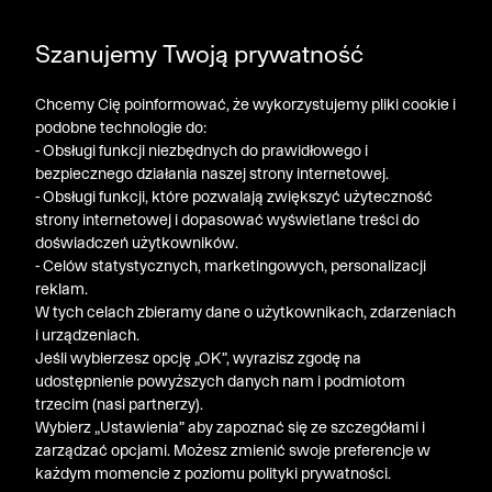
DODATKOWE -30% NA POLO, SZORTY I T-SHIRTY przy
Szanujemy Twoją prywatność
zakupie 3 produktów ➤ KOD RABATOWY: LATO30
Chcemy Cię poinformować, że wykorzystujemy pliki cookie i
podobne technologie do:
- Obsługi funkcji niezbędnych do prawidłowego i
bezpiecznego działania naszej strony internetowej.
- Obsługi funkcji, które pozwalają zwiększyć użyteczność
strony internetowej i dopasować wyświetlane treści do
doświadczeń użytkowników.
- Celów statystycznych, marketingowych, personalizacji
reklam.
W tych celach zbieramy dane o użytkownikach, zdarzeniach
i urządzeniach.
Jeśli wybierzesz opcję „OK”, wyrazisz zgodę na
udostępnienie powyższych danych nam i podmiotom
trzecim (nasi partnerzy).
Wybierz „Ustawienia” aby zapoznać się ze szczegółami i
zarządzać opcjami. Możesz zmienić swoje preferencje w
każdym momencie z poziomu polityki prywatności.
« Poprzednia
Nastę