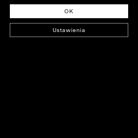
OK
Ustawienia
NIEBIESKIE JEANSY PAISSY
0000SP3012
129,90 ZŁ
NAJNIŻSZA CENA W OKRESIE 30 DNI PRZED OBNIŻKĄ: 169,90 ZŁ
-24%
CENA REGULARNA: 299,90 ZŁ
-57%