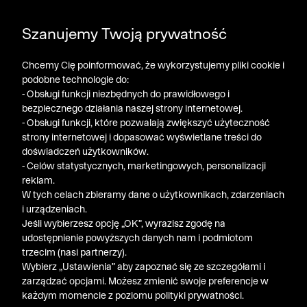
DODATKOWE -30% NA POLO, SZORTY I T-SHIRTY przy
Szanujemy Twoją prywatność
zakupie 3 produktów ➤ KOD RABATOWY: LATO30
Chcemy Cię poinformować, że wykorzystujemy pliki cookie i
podobne technologie do:
- Obsługi funkcji niezbędnych do prawidłowego i
bezpiecznego działania naszej strony internetowej.
- Obsługi funkcji, które pozwalają zwiększyć użyteczność
strony internetowej i dopasować wyświetlane treści do
doświadczeń użytkowników.
- Celów statystycznych, marketingowych, personalizacji
reklam.
W tych celach zbieramy dane o użytkownikach, zdarzeniach
i urządzeniach.
Jeśli wybierzesz opcję „OK”, wyrazisz zgodę na
udostępnienie powyższych danych nam i podmiotom
trzecim (nasi partnerzy).
Wybierz „Ustawienia” aby zapoznać się ze szczegółami i
zarządzać opcjami. Możesz zmienić swoje preferencje w
każdym momencie z poziomu polityki prywatności.
« Poprzednia
Nastę