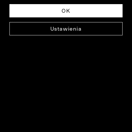
OK
Ustawienia
NIEBIESKIE SPODNIE WES
0000SP3579
199,99 ZŁ
NAJNIŻSZA CENA W OKRESIE 30 DNI PRZED OBNIŻKĄ: 299,90 ZŁ
-33%
CENA REGULARNA: 299,90 ZŁ
-33%