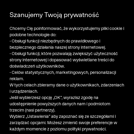
DODATKOWE -30% NA POLO, SZORTY I T-SHIRTY przy
Szanujemy Twoją prywatność
zakupie 3 produktów ➤ KOD RABATOWY: LATO30
Chcemy Cię poinformować, że wykorzystujemy pliki cookie i
podobne technologie do:
- Obsługi funkcji niezbędnych do prawidłowego i
bezpiecznego działania naszej strony internetowej.
- Obsługi funkcji, które pozwalają zwiększyć użyteczność
strony internetowej i dopasować wyświetlane treści do
doświadczeń użytkowników.
- Celów statystycznych, marketingowych, personalizacji
reklam.
W tych celach zbieramy dane o użytkownikach, zdarzeniach
i urządzeniach.
Jeśli wybierzesz opcję „OK”, wyrazisz zgodę na
udostępnienie powyższych danych nam i podmiotom
trzecim (nasi partnerzy).
Wybierz „Ustawienia” aby zapoznać się ze szczegółami i
zarządzać opcjami. Możesz zmienić swoje preferencje w
każdym momencie z poziomu polityki prywatności.
« Poprzednia
Nastę