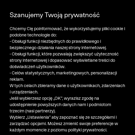
DODATKOWE -30% NA POLO, SZORTY I T-SHIRTY przy
Szanujemy Twoją prywatność
zakupie 3 produktów ➤ KOD RABATOWY: LATO30
Chcemy Cię poinformować, że wykorzystujemy pliki cookie i
podobne technologie do:
- Obsługi funkcji niezbędnych do prawidłowego i
bezpiecznego działania naszej strony internetowej.
- Obsługi funkcji, które pozwalają zwiększyć użyteczność
strony internetowej i dopasować wyświetlane treści do
doświadczeń użytkowników.
- Celów statystycznych, marketingowych, personalizacji
reklam.
W tych celach zbieramy dane o użytkownikach, zdarzeniach
i urządzeniach.
Jeśli wybierzesz opcję „OK”, wyrazisz zgodę na
udostępnienie powyższych danych nam i podmiotom
trzecim (nasi partnerzy).
Wybierz „Ustawienia” aby zapoznać się ze szczegółami i
zarządzać opcjami. Możesz zmienić swoje preferencje w
każdym momencie z poziomu polityki prywatności.