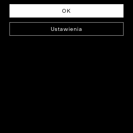
OK
Ustawienia
BAWEŁNIANE SKARPETY
0000DO0025
8,90 ZŁ
NAJNIŻSZA CENA W OKRESIE 30 DNI PRZED OBNIŻKĄ: 9,90 ZŁ
-10%
CENA REGULARNA: 24,90 ZŁ
-64%