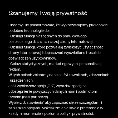
POGŁĘBIAMY WYPRZEDAŻ ➤ DODATKOWE -50% NA
Szanujemy Twoją prywatność
DRUGI PRODUKT!
Chcemy Cię poinformować, że wykorzystujemy pliki cookie i
podobne technologie do:
- Obsługi funkcji niezbędnych do prawidłowego i
bezpiecznego działania naszej strony internetowej.
- Obsługi funkcji, które pozwalają zwiększyć użyteczność
strony internetowej i dopasować wyświetlane treści do
doświadczeń użytkowników.
- Celów statystycznych, marketingowych, personalizacji
reklam.
W tych celach zbieramy dane o użytkownikach, zdarzeniach
i urządzeniach.
Jeśli wybierzesz opcję „OK”, wyrazisz zgodę na
udostępnienie powyższych danych nam i podmiotom
trzecim (nasi partnerzy).
Wybierz „Ustawienia” aby zapoznać się ze szczegółami i
zarządzać opcjami. Możesz zmienić swoje preferencje w
każdym momencie z poziomu polityki prywatności.