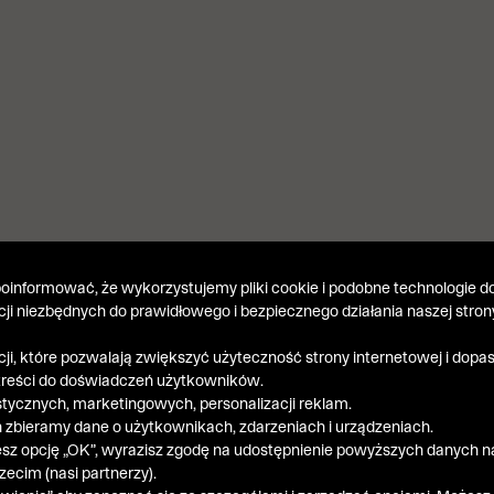
informować, że wykorzystujemy pliki cookie i podobne technologie do
kcji niezbędnych do prawidłowego i bezpiecznego działania naszej stron
kcji, które pozwalają zwiększyć użyteczność strony internetowej i dop
treści do doświadczeń użytkowników.
stycznych, marketingowych, personalizacji reklam.
 zbieramy dane o użytkownikach, zdarzeniach i urządzeniach.
esz opcję „OK”, wyrazisz zgodę na udostępnienie powyższych danych n
ecim (nasi partnerzy).