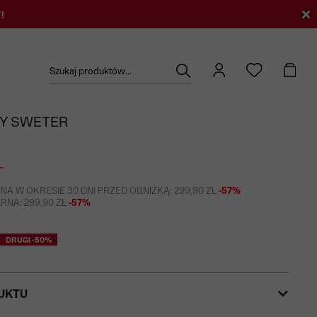
!
Szukaj produktów...
Y SWETER
Ł
NA W OKRESIE 30 DNI PRZED OBNIŻKĄ: 299,90 ZŁ
-57%
NA: 299,90 ZŁ
-57%
DRUGI -50%
UKTU