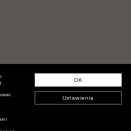
:
OK
y
asować
Ustawienia
am i