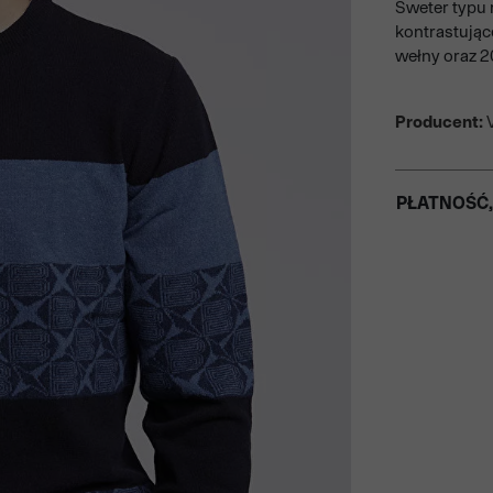
Sweter typu 
kontrastują
wełny oraz 2
Producent:
V
PŁATNOŚĆ,