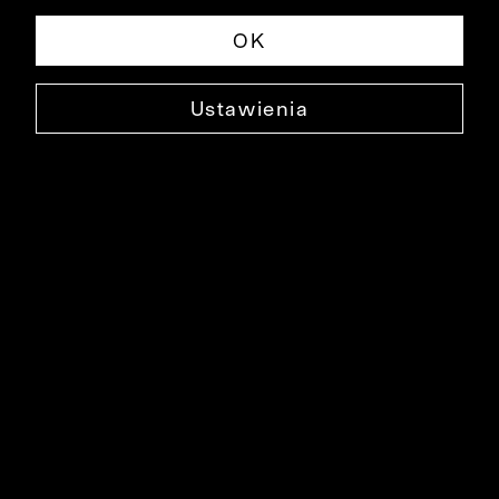
OK
Ustawienia
BEŻOWE SPODNIE IGNAZIO
0000SP0060
139,90 ZŁ
NAJNIŻSZA CENA W OKRESIE 30 DNI PRZED OBNIŻKĄ: 279,90 ZŁ
-50%
CENA REGULARNA: 279,90 ZŁ
-50%