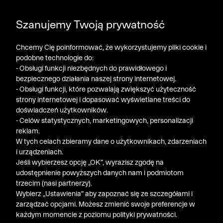
DODATKOWE -30% NA POLO, SZORTY I T-SHIRTY przy
Szanujemy Twoją prywatność
zakupie 3 produktów ➤ KOD RABATOWY: LATO30
Chcemy Cię poinformować, że wykorzystujemy pliki cookie i
podobne technologie do:
- Obsługi funkcji niezbędnych do prawidłowego i
bezpiecznego działania naszej strony internetowej.
- Obsługi funkcji, które pozwalają zwiększyć użyteczność
strony internetowej i dopasować wyświetlane treści do
doświadczeń użytkowników.
- Celów statystycznych, marketingowych, personalizacji
reklam.
W tych celach zbieramy dane o użytkownikach, zdarzeniach
i urządzeniach.
Jeśli wybierzesz opcję „OK”, wyrazisz zgodę na
udostępnienie powyższych danych nam i podmiotom
trzecim (nasi partnerzy).
Wybierz „Ustawienia” aby zapoznać się ze szczegółami i
zarządzać opcjami. Możesz zmienić swoje preferencje w
każdym momencie z poziomu polityki prywatności.
« Poprzednia
Nastę