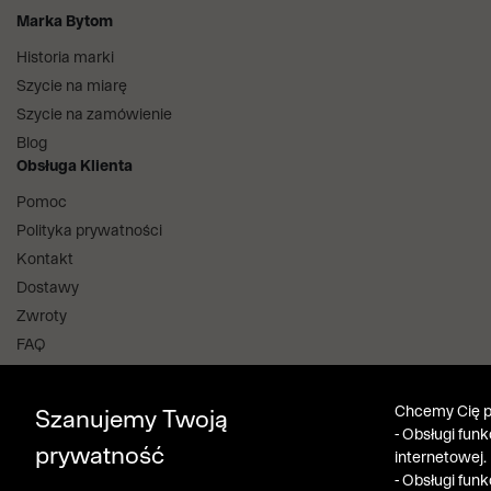
Marka Bytom
Historia marki
Szycie na miarę
Szycie na zamówienie
Blog
Obsługa Klienta
Pomoc
Polityka prywatności
Kontakt
Dostawy
Zwroty
FAQ
Informacje i regulaminy
Salony stacjonarne
Chcemy Cię po
Szanujemy Twoją
Aplikacja i program lojalnościowy
- Obsługi fun
prywatność
internetowej.
Bytom Klub
- Obsługi fun
Pobierz z App Store