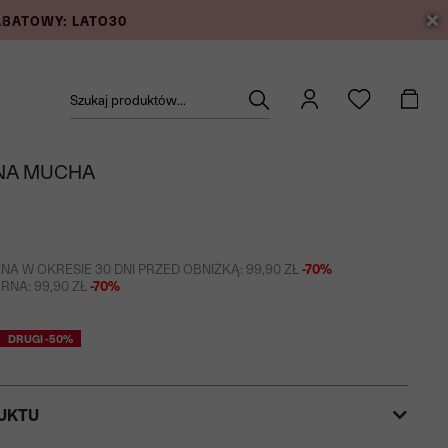
RABATOWY: LATO30
Szukaj produktów...
NA MUCHA
NA W OKRESIE 30 DNI PRZED OBNIŻKĄ: 99,90 ZŁ
-70%
NA: 99,90 ZŁ
-70%
DRUGI -50%
UKTU