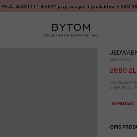
OLO, SZORTY I T-SHIRTY przy zakupie 3 produktów ➤ KOD 
JEDWAB
0000XM0027
29,90 ZŁ
NAJNIŻSZA CE
CENA REGULAR
WYPRZEDAŻ
OPIS PROD