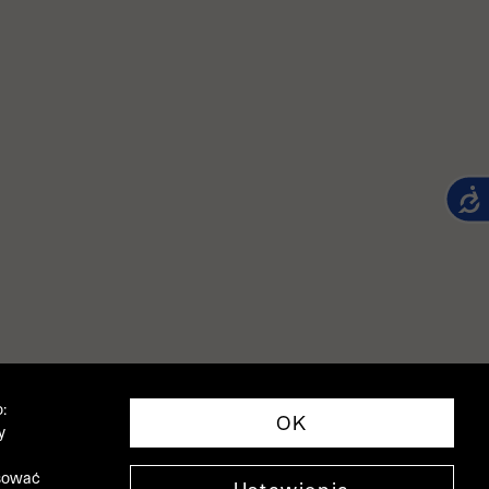
:
OK
y
asować