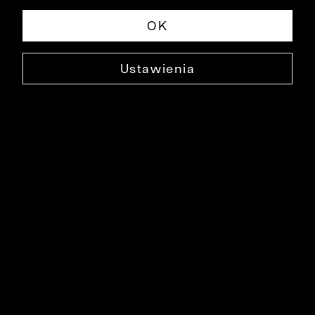
OK
Ustawienia
JEDWABNA MUCHA
0000XM0034
29,90 ZŁ
NAJNIŻSZA CENA W OKRESIE 30 DNI PRZED OBNIŻKĄ: 44,90 ZŁ
-33%
CENA REGULARNA: 99,90 ZŁ
-70%