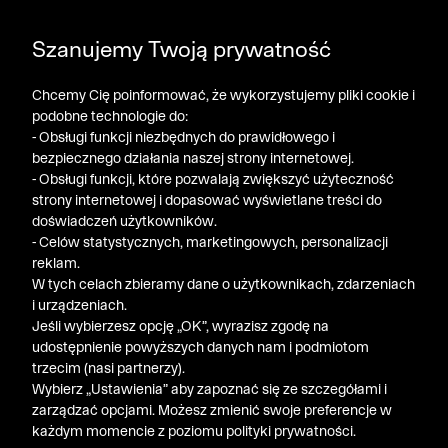
POGŁĘBIAMY WYPRZEDAŻ ➤ DODATKOWE -50% NA
Szanujemy Twoją prywatność
DRUGI PRODUKT!
Chcemy Cię poinformować, że wykorzystujemy pliki cookie i
podobne technologie do:
- Obsługi funkcji niezbędnych do prawidłowego i
bezpiecznego działania naszej strony internetowej.
- Obsługi funkcji, które pozwalają zwiększyć użyteczność
strony internetowej i dopasować wyświetlane treści do
doświadczeń użytkowników.
- Celów statystycznych, marketingowych, personalizacji
reklam.
W tych celach zbieramy dane o użytkownikach, zdarzeniach
i urządzeniach.
Jeśli wybierzesz opcję „OK”, wyrazisz zgodę na
udostępnienie powyższych danych nam i podmiotom
trzecim (nasi partnerzy).
Wybierz „Ustawienia” aby zapoznać się ze szczegółami i
zarządzać opcjami. Możesz zmienić swoje preferencje w
każdym momencie z poziomu polityki prywatności.