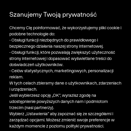
DODATKOWE -30% NA POLO, SZORTY I T-SHIRTY przy
Szanujemy Twoją prywatność
zakupie 3 produktów ➤ KOD RABATOWY: LATO30
Chcemy Cię poinformować, że wykorzystujemy pliki cookie i
podobne technologie do:
- Obsługi funkcji niezbędnych do prawidłowego i
bezpiecznego działania naszej strony internetowej.
- Obsługi funkcji, które pozwalają zwiększyć użyteczność
strony internetowej i dopasować wyświetlane treści do
doświadczeń użytkowników.
- Celów statystycznych, marketingowych, personalizacji
reklam.
W tych celach zbieramy dane o użytkownikach, zdarzeniach
i urządzeniach.
Jeśli wybierzesz opcję „OK”, wyrazisz zgodę na
udostępnienie powyższych danych nam i podmiotom
trzecim (nasi partnerzy).
Wybierz „Ustawienia” aby zapoznać się ze szczegółami i
zarządzać opcjami. Możesz zmienić swoje preferencje w
każdym momencie z poziomu polityki prywatności.
« Poprzednia
Nastę