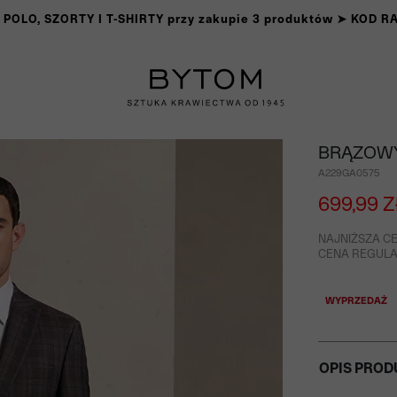
OLO, SZORTY I T-SHIRTY przy zakupie 3 produktów ➤ KOD 
BRĄZOWY
A229GA0575
699,99 Z
NAJNIŻSZA CE
CENA REGULAR
WYPRZEDAŻ
OPIS PROD