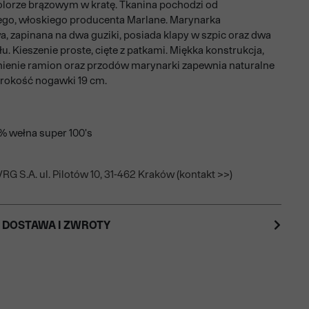
olorze brązowym w kratę. Tkanina pochodzi od
o, włoskiego producenta Marlane. Marynarka
, zapinana na dwa guziki, posiada klapy w szpic oraz dwa
yłu. Kieszenie proste, cięte z patkami. Miękka konstrukcja,
nienie ramion oraz przodów marynarki zapewnia naturalne
erokość nogawki 19 cm.
0% wełna super 100's
RG S.A. ul. Pilotów 10, 31-462 Kraków (kontakt >>)
 DOSTAWA I ZWROTY