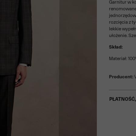
Garnitur w k
renomowaneg
jednorzędowa
rozcięcia z t
lekkie wypeł
ułożenie. Sz
Skład:
Materiał: 10
Producent:
V
PŁATNOŚĆ,