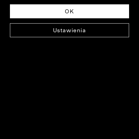
OK
Ustawienia
GRANATOWA MARYNARKA
A620MA0603
449,90 ZŁ
NAJNIŻSZA CENA W OKRESIE 30 DNI PRZED OBNIŻKĄ: 899,90 ZŁ
-50%
CENA REGULARNA: 899,90 ZŁ
-50%