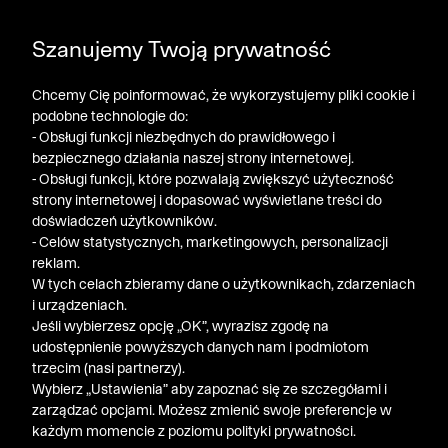
DODATKOWE -30% NA POLO, SZORTY I T-SHIRTY przy
Szanujemy Twoją prywatność
zakupie 3 produktów ➤ KOD RABATOWY: LATO30
Chcemy Cię poinformować, że wykorzystujemy pliki cookie i
podobne technologie do:
- Obsługi funkcji niezbędnych do prawidłowego i
bezpiecznego działania naszej strony internetowej.
- Obsługi funkcji, które pozwalają zwiększyć użyteczność
strony internetowej i dopasować wyświetlane treści do
doświadczeń użytkowników.
- Celów statystycznych, marketingowych, personalizacji
reklam.
W tych celach zbieramy dane o użytkownikach, zdarzeniach
i urządzeniach.
Jeśli wybierzesz opcję „OK”, wyrazisz zgodę na
udostępnienie powyższych danych nam i podmiotom
trzecim (nasi partnerzy).
Wybierz „Ustawienia” aby zapoznać się ze szczegółami i
zarządzać opcjami. Możesz zmienić swoje preferencje w
każdym momencie z poziomu polityki prywatności.
« Poprzednia
Nastę