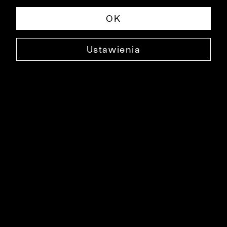
OK
Ustawienia
CZERWONA KOSZULA DŁUGI RĘKAW
B007KO1030
159,90 ZŁ
NAJNIŻSZA CENA W OKRESIE 30 DNI PRZED OBNIŻKĄ: 229,90 ZŁ
-30%
CENA REGULARNA: 229,90 ZŁ
-30%