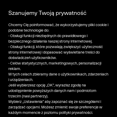
DODATKOWE -30% NA POLO, SZORTY I T-SHIRTY przy
Szanujemy Twoją prywatność
zakupie 3 produktów ➤ KOD RABATOWY: LATO30
Chcemy Cię poinformować, że wykorzystujemy pliki cookie i
podobne technologie do:
- Obsługi funkcji niezbędnych do prawidłowego i
bezpiecznego działania naszej strony internetowej.
- Obsługi funkcji, które pozwalają zwiększyć użyteczność
strony internetowej i dopasować wyświetlane treści do
doświadczeń użytkowników.
- Celów statystycznych, marketingowych, personalizacji
reklam.
W tych celach zbieramy dane o użytkownikach, zdarzeniach
i urządzeniach.
Jeśli wybierzesz opcję „OK”, wyrazisz zgodę na
udostępnienie powyższych danych nam i podmiotom
trzecim (nasi partnerzy).
Wybierz „Ustawienia” aby zapoznać się ze szczegółami i
zarządzać opcjami. Możesz zmienić swoje preferencje w
każdym momencie z poziomu polityki prywatności.
« Poprzednia
Nastę